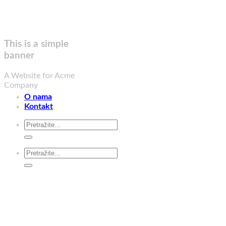
This is a simple
banner
A Website for Acme
Company
O nama
Kontakt
Search
for:
Search
for: