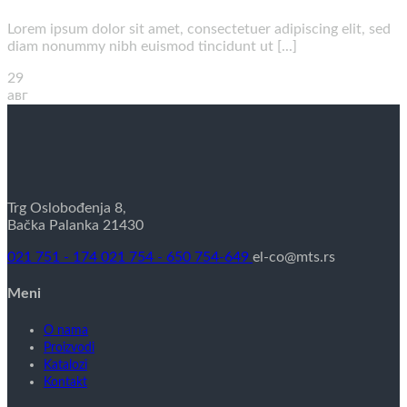
Lorem ipsum dolor sit amet, consectetuer adipiscing elit, sed
diam nonummy nibh euismod tincidunt ut [...]
29
авг
Trg Oslobođenja 8,
Bačka Palanka 21430
021 751 - 174
021 754 - 650
754-649
el-co@mts.rs
Meni
O nama
Proizvodi
Katalozi
Kontakt