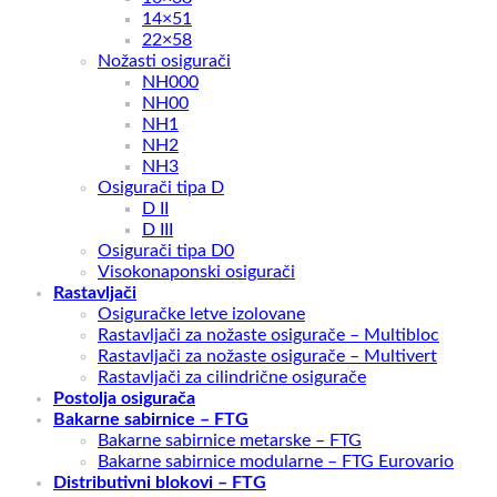
14×51
22×58
Nožasti osigurači
NH000
NH00
NH1
NH2
NH3
Osigurači tipa D
D II
D III
Osigurači tipa D0
Visokonaponski osigurači
Rastavljači
Osiguračke letve izolovane
Rastavljači za nožaste osigurače – Multibloc
Rastavljači za nožaste osigurače – Multivert
Rastavljači za cilindrične osigurače
Postolja osigurača
Bakarne sabirnice – FTG
Bakarne sabirnice metarske – FTG
Bakarne sabirnice modularne – FTG Eurovario
Distributivni blokovi – FTG