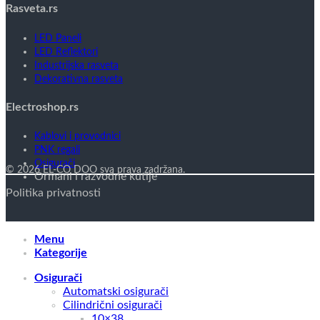
Rasveta.rs
LED Paneli
LED Reflektori
Industrijska rasveta
Dekorativna rasveta
Electroshop.rs
Kablovi i provodnici
PNK regali
Osigurači
© 2026 EL-CO DOO sva prava zadržana.
Ormani i razvodne kutije
Politika privatnosti
Menu
Kategorije
Osigurači
Automatski osigurači
Cilindrični osigurači
10×38