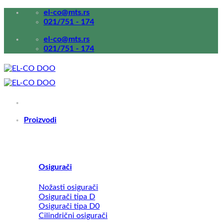
Прескочи
el-co@mts.rs
на
021/751 - 174
садржај
el-co@mts.rs
021/751 - 174
Proizvodi
Osigurači
Nožasti osigurači
Osigurači tipa D
Osigurači tipa D0
Cilindrični osigurači