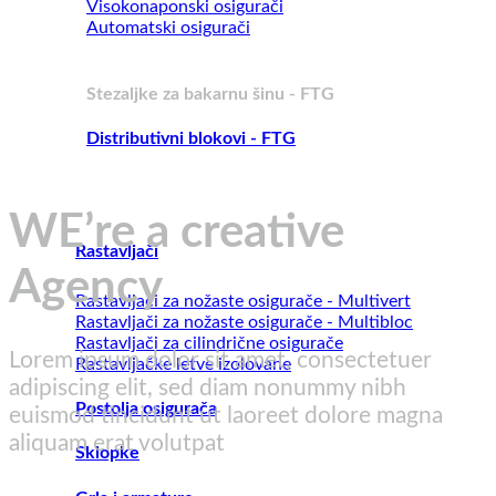
Visokonaponski osigurači
Automatski osigurači
Stezaljke za bakarnu šinu - FTG
Distributivni blokovi - FTG
WE’re a creative
Rastavljači
Agency
Rastavljači za nožaste osigurače - Multivert
Rastavljači za nožaste osigurače - Multibloc
Rastavljači za cilindrične osigurače
Lorem ipsum dolor sit amet, consectetuer
Rastavljačke letve izolovane
adipiscing elit, sed diam nonummy nibh
Postolja osigurača
euismod tincidunt ut laoreet dolore magna
aliquam erat volutpat
Sklopke