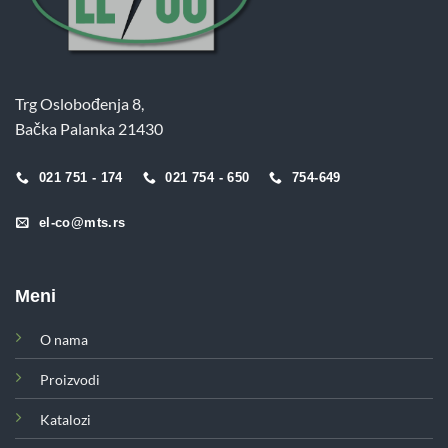
Trg Oslobođenja 8,
Bačka Palanka 21430
021 751 - 174
021 754 - 650
754-649
el-co@mts.rs
Meni
O nama
Proizvodi
Katalozi