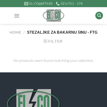
Прескочи
EL-CO@MTS.RS
021/751 - 174
на
садржај
HOME
/
STEZALJKE ZA BAKARNU ŠINU - FTG
FILTER
No products were found matching your selection.