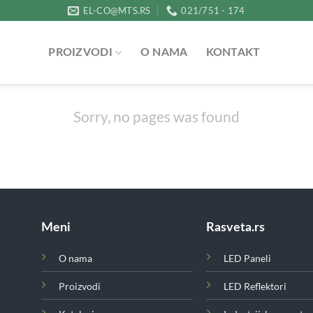
EL-CO@MTS.RS
021/751 - 174
PROIZVODI
O NAMA
KONTAKT
Sorry, no pages was found
Meni
Rasveta.rs
O nama
LED Paneli
Proizvodi
LED Reflektori