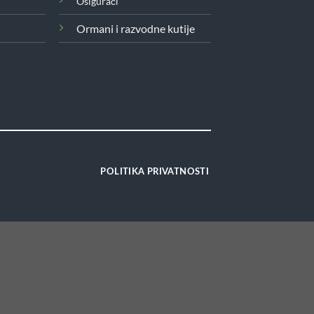
Osigurači
Ormani i razvodne kutije
POLITIKA PRIVATNOSTI