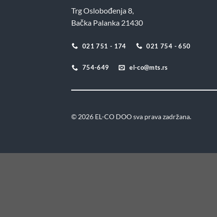
Trg Oslobođenja 8,
Bačka Palanka 21430
021 751 - 174
021 754 - 650
754-649
el-co@mts.rs
© 2026 EL-CO DOO sva prava zadržana.