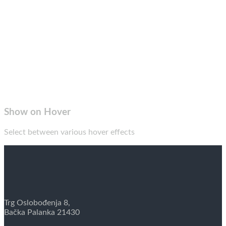
Show on Hover
Select between various hover effects
Trg Oslobođenja 8,
Bačka Palanka 21430