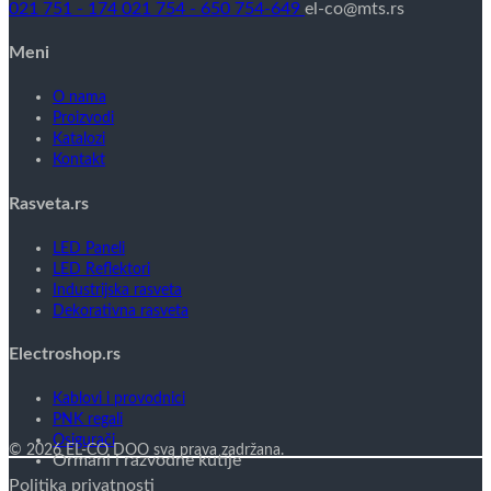
021 751 - 174
021 754 - 650
754-649
el-co@mts.rs
Meni
O nama
Proizvodi
Katalozi
Kontakt
Rasveta.rs
LED Paneli
LED Reflektori
Industrijska rasveta
Dekorativna rasveta
Electroshop.rs
Kablovi i provodnici
PNK regali
Osigurači
© 2026 EL-CO DOO sva prava zadržana.
Ormani i razvodne kutije
Politika privatnosti