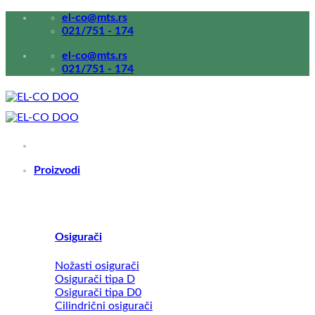
Прескочи
el-co@mts.rs
на
021/751 - 174
садржај
el-co@mts.rs
021/751 - 174
Proizvodi
Osigurači
Nožasti osigurači
Osigurači tipa D
Osigurači tipa D0
Cilindrični osigurači