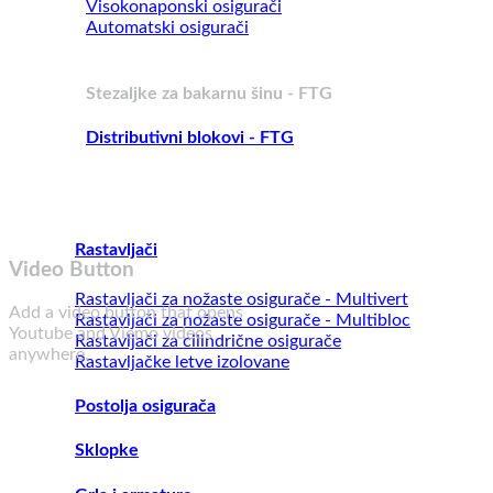
Visokonaponski osigurači
Automatski osigurači
Stezaljke za bakarnu šinu - FTG
Distributivni blokovi - FTG
Rastavljači
Video Button
Rastavljači za nožaste osigurače - Multivert
Add a video button that opens
Rastavljači za nožaste osigurače - Multibloc
Youtube and Viemo videos
Rastavljači za cilindrične osigurače
anywhere.
Rastavljačke letve izolovane
Postolja osigurača
Sklopke