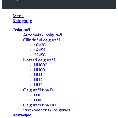
Menu
Kategorije
Osigurači
Automatski osigurači
Cilindrični osigurači
10×38
14×51
22×58
Nožasti osigurači
NH000
NH00
NH1
NH2
NH3
Osigurači tipa D
D II
D III
Osigurači tipa D0
Visokonaponski osigurači
Rastavljači