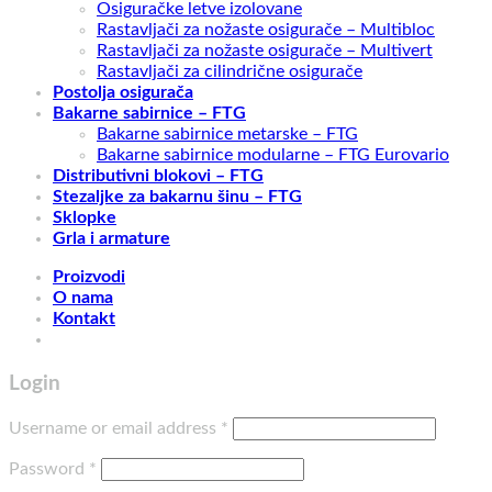
Osiguračke letve izolovane
Rastavljači za nožaste osigurače – Multibloc
Rastavljači za nožaste osigurače – Multivert
Rastavljači za cilindrične osigurače
Postolja osigurača
Bakarne sabirnice – FTG
Bakarne sabirnice metarske – FTG
Bakarne sabirnice modularne – FTG Eurovario
Distributivni blokovi – FTG
Stezaljke za bakarnu šinu – FTG
Sklopke
Grla i armature
Proizvodi
O nama
Kontakt
Login
Username or email address
*
Password
*