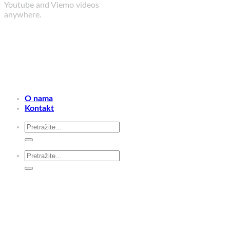
Youtube and Viemo videos
anywhere.
O nama
Kontakt
Search
for:
Search
for: