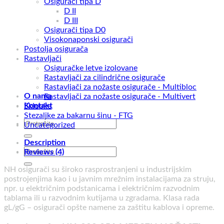
Osigurači tipa D
D II
D III
Osigurači tipa D0
Visokonaponski osigurači
Postolja osigurača
Rastavljači
Osiguračke letve izolovane
Rastavljači za cilindrične osigurače
Rastavljači za nožaste osigurače - Multibloc
O nama
Rastavljači za nožaste osigurače - Multivert
Kontakt
Sklopke
Stezaljke za bakarnu šinu - FTG
Search
Uncategorized
for:
Description
Search
Reviews (4)
for:
NH osigurači su široko rasprostranjeni u industrijskim
postrojenjima kao i u javnim mrežnim instalacijama za struju,
npr. u električnim podstanicama i električnim razvodnim
tablama ili u razvodnim kutijama u zgradama. Klasa rada
gL/gG – osigurači opšte namene za zaštitu kablova i opreme.