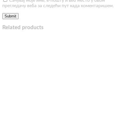
Сачувај моје име, е-пошту и веб место у овом
прегледачу веба за следећи пут када коментаришем.
Related products