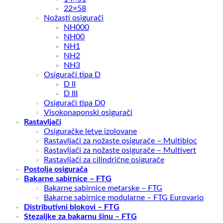
22×58
Nožasti osigurači
NH000
NH00
NH1
NH2
NH3
Osigurači tipa D
D II
D III
Osigurači tipa D0
Visokonaponski osigurači
Rastavljači
Osiguračke letve izolovane
Rastavljači za nožaste osigurače – Multibloc
Rastavljači za nožaste osigurače – Multivert
Rastavljači za cilindrične osigurače
Postolja osigurača
Bakarne sabirnice – FTG
Bakarne sabirnice metarske – FTG
Bakarne sabirnice modularne – FTG Eurovario
Distributivni blokovi – FTG
Stezaljke za bakarnu šinu – FTG