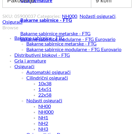
Pakovanje:
9 kom
Grla i armature
SKU:
05900037
Categories:
NH000
,
Nožasti osigurači
,
Bakarne sabirnice - FTG
Osigurači
Browse
Bakarne sabirnice metarske - FTG
Bakarne sabirnice - FTG
Bakarne sabirnice modularne - FTG Eurovario
Bakarne sabirnice metarske - FTG
Bakarne sabirnice modularne - FTG Eurovario
Distributivni blokovi - FTG
Grla i armature
Osigurači
Automatski osigurači
Cilindrični osigurači
10x38
14x51
22x58
Nožasti osigurači
NH00
NH000
NH1
NH2
NH3