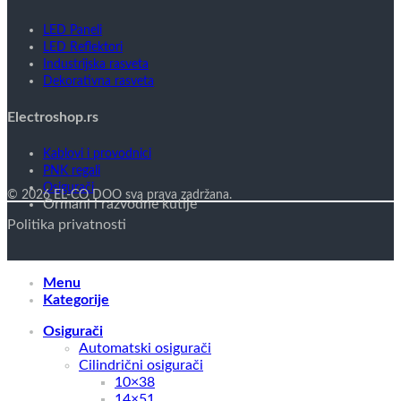
LED Paneli
LED Reflektori
Industrijska rasveta
Dekorativna rasveta
Electroshop.rs
Kablovi i provodnici
PNK regali
Osigurači
© 2026 EL-CO DOO sva prava zadržana.
Ormani i razvodne kutije
Politika privatnosti
Menu
Kategorije
Osigurači
Automatski osigurači
Cilindrični osigurači
10×38
14×51