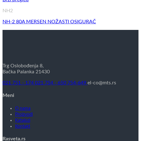
NH2
NH-2 80A MERSEN NOŽASTI OSIGURAČ
Trg Oslobođenja 8,
Bačka Palanka 21430
021 751 - 174
021 754 - 650
754-649
el-co@mts.rs
Meni
O nama
Proizvodi
Katalozi
Kontakt
Rasveta.rs