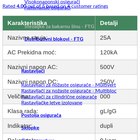
Visokonaponski osigurači
Rated
4.00
out of 5 based on
4
customer ratings
Automatski osigurači
Karakteristika
Detalji
Stezaljke za bakarnu šinu - FTG
Nazivna struja:
25A
Distributivni blokovi - FTG
AC Prekidna moć:
120kA
Nazivni napon AC:
500V
Rastavljači
Nazivni napon DC:
250V
Rastavljači za nožaste osigurače - Multivert
Rastavljači za nožaste osigurače - Multibloc
Veličina:
000
Rastavljači za cilindrične osigurače
Rastavljačke letve izolovane
Klasa rada:
gL/gG
Postolja osigurača
Indikator:
dupli
Sklopke