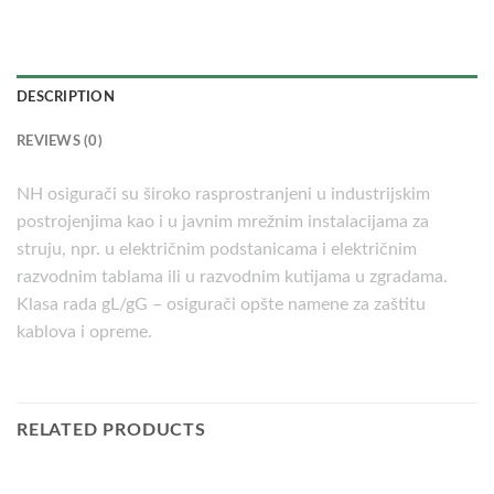
DESCRIPTION
REVIEWS (0)
NH osigurači su široko rasprostranjeni u industrijskim
postrojenjima kao i u javnim mrežnim instalacijama za
struju, npr. u električnim podstanicama i električnim
razvodnim tablama ili u razvodnim kutijama u zgradama.
Klasa rada gL/gG – osigurači opšte namene za zaštitu
kablova i opreme.
RELATED PRODUCTS