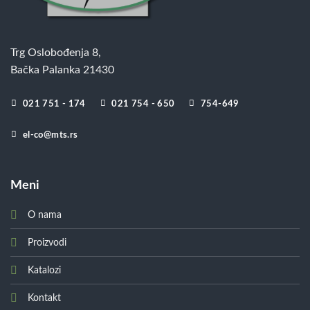
Trg Oslobođenja 8,
Bačka Palanka 21430
021 751 - 174
021 754 - 650
754-649
el-co@mts.rs
Meni
O nama
Proizvodi
Katalozi
Kontakt