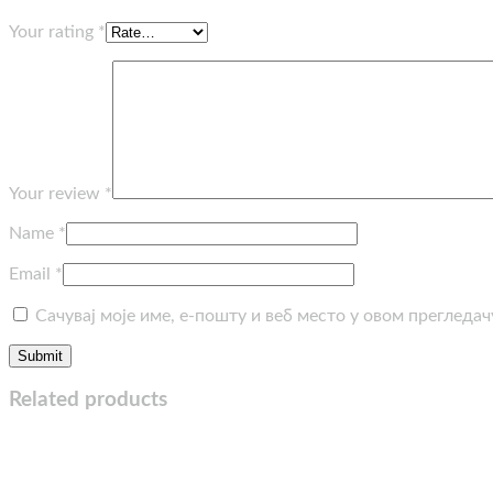
Your rating
*
Your review
*
Name
*
Email
*
Сачувај моје име, е-пошту и веб место у овом прегледа
Related products