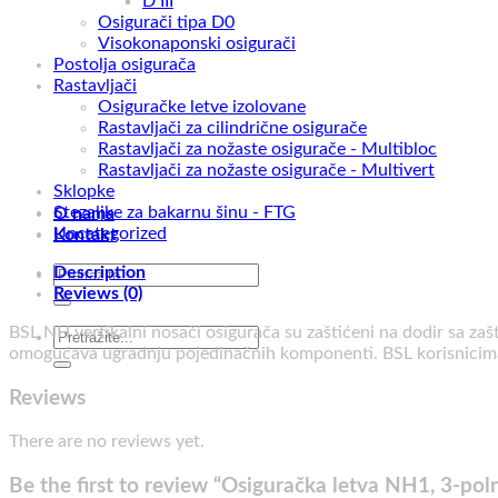
D III
Osigurači tipa D0
Visokonaponski osigurači
Postolja osigurača
Rastavljači
Osiguračke letve izolovane
Rastavljači za cilindrične osigurače
Rastavljači za nožaste osigurače - Multibloc
Rastavljači za nožaste osigurače - Multivert
Sklopke
Stezaljke za bakarnu šinu - FTG
O nama
Uncategorized
Kontakt
Description
Search
Reviews (0)
for:
BSL NH vertikalni nosači osigurača su zaštićeni na dodir sa za
Search
omogućava ugradnju pojedinačnih komponenti. BSL korisnicima nu
for:
Reviews
There are no reviews yet.
Be the first to review “Osiguračka letva NH1, 3-p