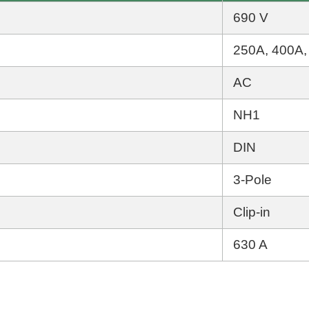
690 V
250A, 400A,
AC
NH1
DIN
3-Pole
Clip-in
630 A