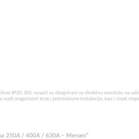
štitom IP20. BSL nosači su dizajnirani za direktnu montažu na sa
di mogućnost brze i jednostavne instalacije, kao i visok stepen
olna 250A / 400A / 630A – Mersen”