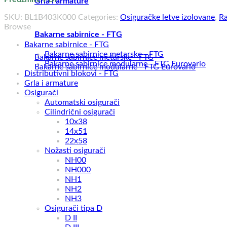
Grla i armature
SKU:
BL1B403K000
Categories:
Osiguračke letve izolovane
,
Ra
Browse
Bakarne sabirnice - FTG
Bakarne sabirnice - FTG
Bakarne sabirnice metarske - FTG
Bakarne sabirnice metarske - FTG
Bakarne sabirnice modularne - FTG Eurovario
Bakarne sabirnice modularne - FTG Eurovario
Distributivni blokovi - FTG
Grla i armature
Osigurači
Automatski osigurači
Cilindrični osigurači
10x38
14x51
22x58
Nožasti osigurači
NH00
NH000
NH1
NH2
NH3
Osigurači tipa D
D II