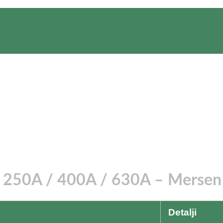
a 250A / 400A / 630A – Mersen
Detalji