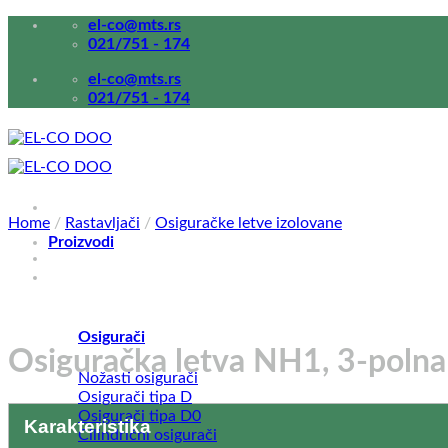
Прескочи
el-co@mts.rs
на
021/751 - 174
садржај
el-co@mts.rs
021/751 - 174
Home
/
Rastavljači
/
Osiguračke letve izolovane
Proizvodi
Osigurači
Osiguračka letva NH1, 3-poln
Nožasti osigurači
Osigurači tipa D
Osigurači tipa D0
Karakteristika
Cilindrični osigurači