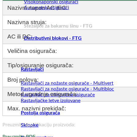
Visokonaponski osigurači
Nazivni napon AC IEC:
Automatski osigurači
Nazivna struja:
Stezaljke za bakarnu šinu - FTG
AC ili DC:
Distributivni blokovi - FTG
Veličina osigurača:
Tip/osiguranje osigurača:
Rastavljači
Broj polova:
Rastavljači za nožaste osigurače - Multivert
Rastavljači za nožaste osigurače - Multibloc
Metod ugradnje osigurača:
Rastavljači za cilindrične osigurače
Rastavljačke letve izolovane
Max. nazivni prekidač:
Postolja osigurača
Preuzmite specifikaciju proizvoda:
Sklopke
Preuzmite PDF