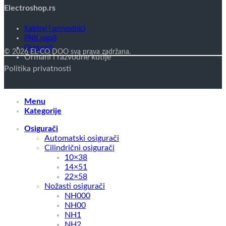
Electroshop.rs
Kablovi i provodnici
PNK regali
Osigurači
© 2026 EL-CO DOO sva prava zadržana.
Ormani i razvodne kutije
Politika privatnosti
Menu
Kategorije
Osigurači
Automatski osigurači
Cilindrični osigurači
10×38
14×51
22×58
Nožasti osigurači
NH000
NH00
NH1
NH2