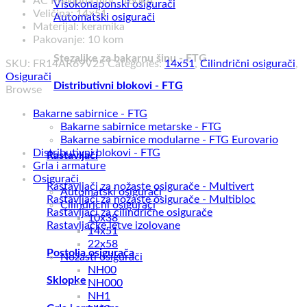
AC Prekidna moć: 160kA
Visokonaponski osigurači
Veličina: 14×51
Automatski osigurači
Materijal: keramika
Pakovanje: 10 kom
Stezaljke za bakarnu šinu - FTG
SKU:
FR14AR69V25
Categories:
14x51
,
Cilindrični osigurači
,
Osigurači
Distributivni blokovi - FTG
Browse
Bakarne sabirnice - FTG
Bakarne sabirnice metarske - FTG
Bakarne sabirnice modularne - FTG Eurovario
Distributivni blokovi - FTG
Rastavljači
Grla i armature
Osigurači
Rastavljači za nožaste osigurače - Multivert
Automatski osigurači
Rastavljači za nožaste osigurače - Multibloc
Cilindrični osigurači
Rastavljači za cilindrične osigurače
10x38
Rastavljačke letve izolovane
14x51
22x58
Postolja osigurača
Nožasti osigurači
NH00
Sklopke
NH000
NH1