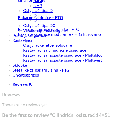
Grla i armature
NH2
NH3
Osigurači tipa D
D II
Bakarne sabirnice - FTG
D III
Osigurači tipa D0
Bakarne sabirnice metarske - FTG
Visokonaponski osigurači
Bakarne sabirnice modularne - FTG Eurovario
Postolja osigurača
Rastavljači
Osiguračke letve izolovane
Rastavljači za cilindrične osigurače
Rastavljači za nožaste osigurače - Multibloc
Rastavljači za nožaste osigurače - Multivert
Sklopke
Stezaljke za bakarnu šinu - FTG
Uncategorized
Reviews (0)
Reviews
There are no reviews yet.
Be the first to review “Cilindrični osigurač 14×51