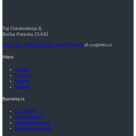
Trg Oslobođenja 8,
Bačka Palanka 21430
021 751 - 174
021 754 - 650
754-649
el-co@mts.rs
Meni
O nama
Proizvodi
Katalozi
Kontakt
Rasveta.rs
LED Paneli
LED Reflektori
Industrijska rasveta
Dekorativna rasveta