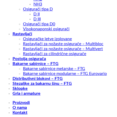
NH3
Osigurači tipa D
D II
D III
Osigurači tipa D0
Visokonaponski osigurači
Rastavljači
Osiguračke letve izolovane
Rastavljači za nožaste osigurače – Multibloc
Rastavljači za nožaste osigurače – Multivert
Rastavljači za cilindrične osigurače
Postolja osigurača
Bakarne sabirnice – FTG
Bakarne sabirnice metarske – FTG
Bakarne sabirnice modularne – FTG Eurovario
Distributivni blokovi – FTG
Stezaljke za bakarnu šinu – FTG
Sklopke
Grla i armature
Proizvodi
O nama
Kontakt