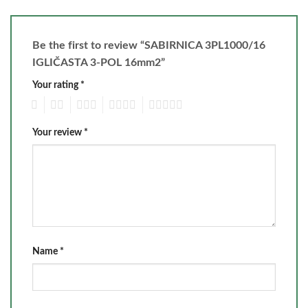
Be the first to review “SABIRNICA 3PL1000/16
IGLIČASTA 3-POL 16mm2”
Your rating
*
1
2
3
4
5
Your review
*
Name
*