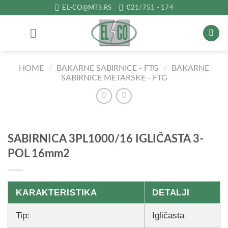
Прескочи
EL-CO@MTS.RS
021/751 - 174
на
садржај
HOME
/
BAKARNE SABIRNICE - FTG
/
BAKARNE
SABIRNICE METARSKE - FTG
SABIRNICA 3PL1000/16 IGLIČASTA 3-
POL 16mm2
KARAKTERISTIKA
DETALJI
Tip:
Igličasta