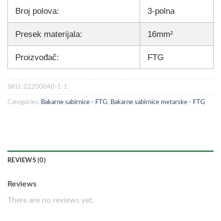
Broj polova:
3-polna
Presek materijala:
16mm²
Proizvođač:
FTG
SKU:
22200040-1-1
Categories:
Bakarne sabirnice - FTG
,
Bakarne sabirnice metarske - FTG
REVIEWS (0)
Reviews
There are no reviews yet.