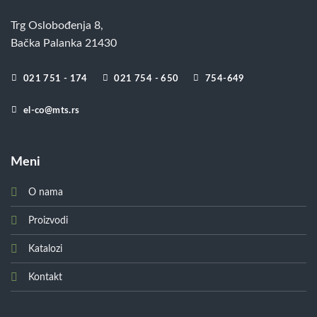
Trg Oslobođenja 8,
Bačka Palanka 21430
021 751 - 174
021 754 - 650
754-649
el-co@mts.rs
Meni
O nama
Proizvodi
Katalozi
Kontakt