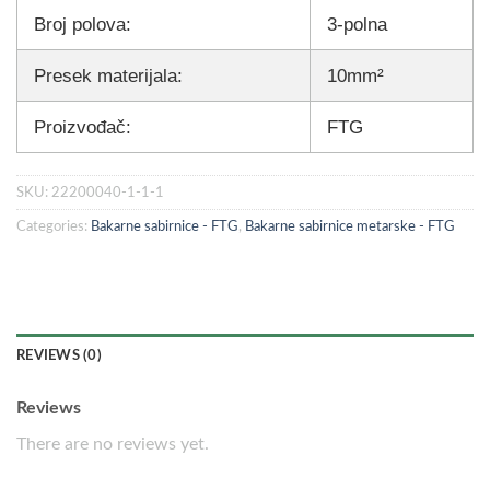
Broj polova:
3-polna
Presek materijala:
10mm²
Proizvođač:
FTG
SKU:
22200040-1-1-1
Categories:
Bakarne sabirnice - FTG
,
Bakarne sabirnice metarske - FTG
REVIEWS (0)
Reviews
There are no reviews yet.