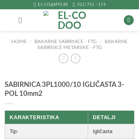
Прескочи
EL-CO@MTS.RS
021/751 - 174
на
садржај
HOME
/
BAKARNE SABIRNICE - FTG
/
BAKARNE
SABIRNICE METARSKE - FTG
SABIRNICA 3PL1000/10 IGLIČASTA 3-
POL 10mm2
KARAKTERISTIKA
DETALJI
Tip:
Igličasta