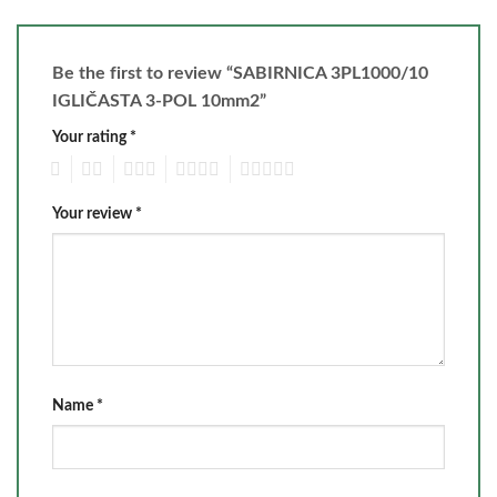
Be the first to review “SABIRNICA 3PL1000/10
IGLIČASTA 3-POL 10mm2”
Your rating
*
1
2
3
4
5
Your review
*
Name
*