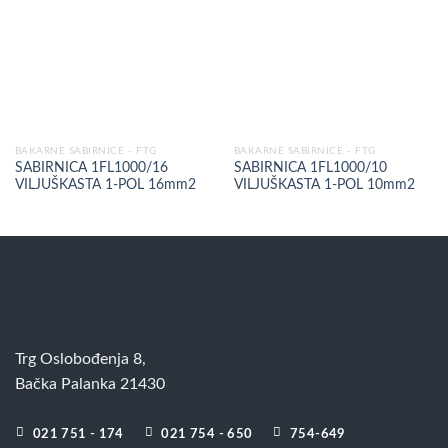
BAKARNE SABIRNICE - FTG
BAKARNE SABIRNICE - FTG
SABIRNICA 1FL1000/16
SABIRNICA 1FL1000/10
VILJUŠKASTA 1-POL 16mm2
VILJUŠKASTA 1-POL 10mm2
Trg Oslobođenja 8,
Bačka Palanka 21430
021 751 - 174
021 754 - 650
754-649