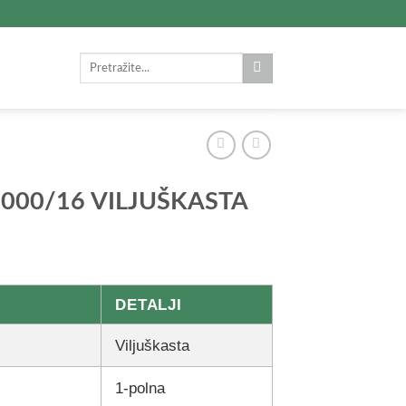
Search
for:
1000/16 VILJUŠKASTA
DETALJI
Viljuškasta
1-polna