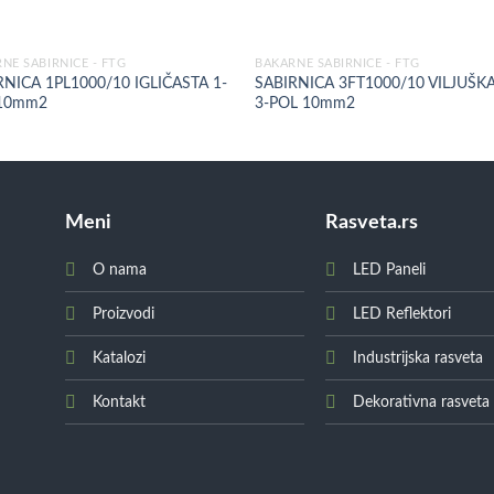
NE SABIRNICE - FTG
BAKARNE SABIRNICE - FTG
RNICA 1PL1000/10 IGLIČASTA 1-
SABIRNICA 3FT1000/10 VILJUŠK
10mm2
3-POL 10mm2
Meni
Rasveta.rs
O nama
LED Paneli
Proizvodi
LED Reflektori
Katalozi
Industrijska rasveta
Kontakt
Dekorativna rasveta