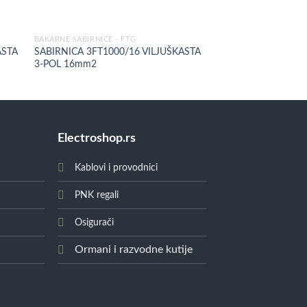
BAKARNE SABIRNICE - FTG
BAKARNE SABIRNICE - 
ASTA
SABIRNICA 3FT1000/16 VILJUŠKASTA
SABIRNICA 3PL1000/
3-POL 16mm2
POL 16mm2
Electroshop.rs
Kablovi i provodnici
PNK regali
Osigurači
Ormani i razvodne kutije