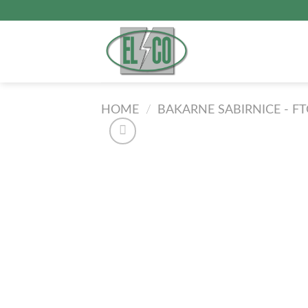
Прескочи
на
садржај
HOME
/
BAKARNE SABIRNICE - F