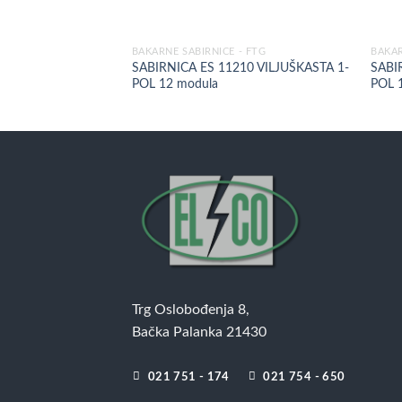
BAKARNE SABIRNICE - FTG
BAKAR
SABIRNICA ES 11210 VILJUŠKASTA 1-
SABI
POL 12 modula
POL 
Trg Oslobođenja 8,
Bačka Palanka 21430
021 751 - 174
021 754 - 650