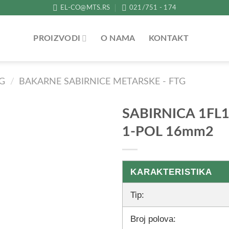
EL-CO@MTS.RS
021/751 - 174
PROIZVODI
O NAMA
KONTAKT
TG
/
BAKARNE SABIRNICE METARSKE - FTG
SABIRNICA 1FL
1-POL 16mm2
KARAKTERISTIKA
Tip:
Broj polova: