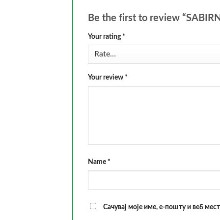
Be the first to review “SA
Your rating
*
Your review
*
Name
*
Сачувај моје име, е-пошту и веб мес