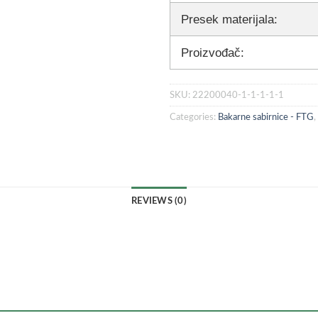
Presek materijala:
Proizvođač:
SKU:
22200040-1-1-1-1-1
Categories:
Bakarne sabirnice - FTG
,
REVIEWS (0)