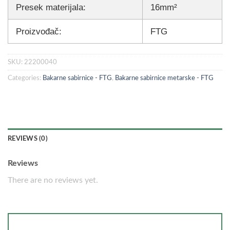
Presek materijala:
16mm²
Proizvođač:
FTG
SKU:
22200040
Categories:
Bakarne sabirnice - FTG
,
Bakarne sabirnice metarske - FTG
REVIEWS (0)
Reviews
There are no reviews yet.