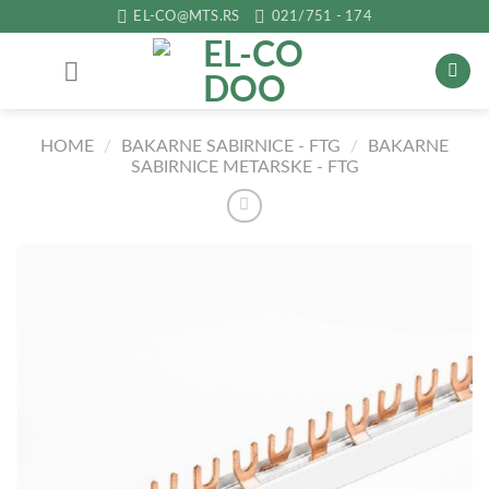
Прескочи
EL-CO@MTS.RS
021/751 - 174
на
садржај
HOME
/
BAKARNE SABIRNICE - FTG
/
BAKARNE
SABIRNICE METARSKE - FTG