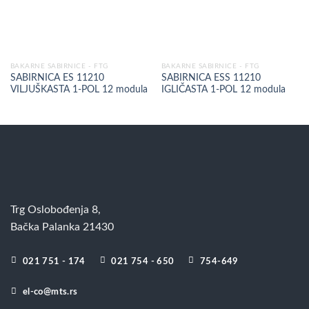
BAKARNE SABIRNICE - FTG
BAKARNE SABIRNICE - FTG
SABIRNICA ES 11210
SABIRNICA ESS 11210
VILJUŠKASTA 1-POL 12 modula
IGLIČASTA 1-POL 12 modula
Trg Oslobođenja 8,
Bačka Palanka 21430
021 751 - 174
021 754 - 650
754-649
el-co@mts.rs