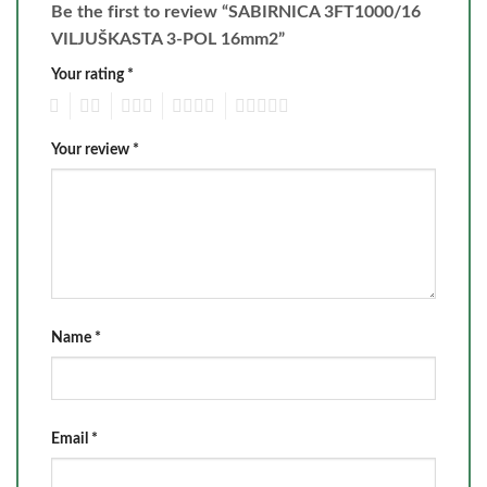
Be the first to review “SABIRNICA 3FT1000/16
VILJUŠKASTA 3-POL 16mm2”
Your rating
*
1
2
3
4
5
Your review
*
Name
*
Email
*